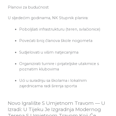
Planovi za budućnost
U sljedećim godinama, NK Stupnik planira:
Poboljšati infrastrukturu (teren, svlačionice)
Povećati broj članova škole nogometa
Sudjelovati u višim natjecanjima
Organizirati turnire i prijateljske utakmice s
poznatim klubovima
Ući u suradnju sa školama i lokalnim
zajednicama radi širenja sporta
Novo Igralište S Umjetnom Travom — U
Izradi: U Tijeku Je Izgradnja Modernog
Terena S Umjetnom Travom Koji Će