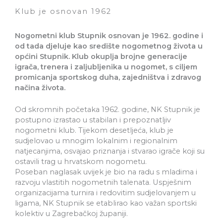
Klub je osnovan 1962
Nogometni klub Stupnik
osnovan je
1962. godine
i
od tada djeluje kao središte nogometnog života u
općini Stupnik. Klub okuplja brojne generacije
igrača, trenera i zaljubljenika u nogomet, s ciljem
promicanja sportskog duha, zajedništva i zdravog
načina života.
Od skromnih početaka 1962. godine, NK Stupnik je
postupno izrastao u stabilan i prepoznatljiv
nogometni klub. Tijekom desetljeća, klub je
sudjelovao u mnogim lokalnim i regionalnim
natjecanjima, osvajao priznanja i stvarao igrače koji su
ostavili trag u hrvatskom nogometu.
Poseban naglasak uvijek je bio na radu s mladima i
razvoju vlastitih nogometnih talenata. Uspješnim
organizacijama turnira i redovitim sudjelovanjem u
ligama, NK Stupnik se etablirao kao važan sportski
kolektiv u Zagrebačkoj županiji.