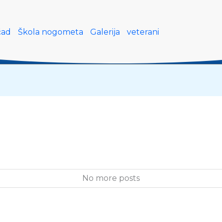
čad
Škola nogometa
Galerija
veterani
No more posts