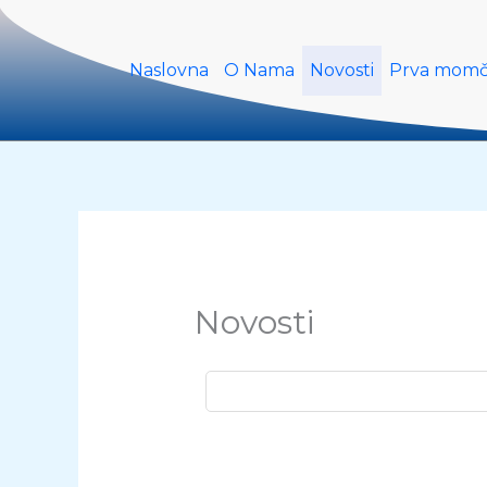
Skip
to
content
Naslovna
O Nama
Novosti
Prva mom
Novosti